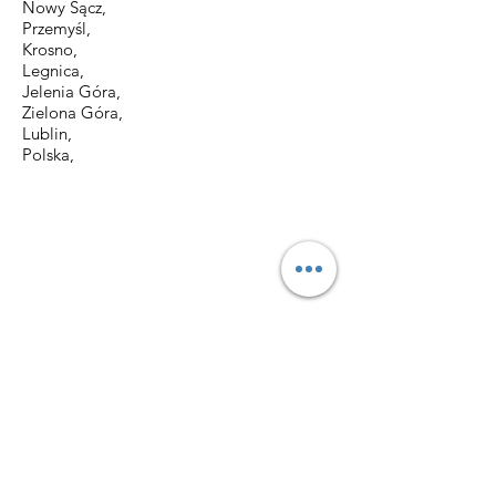
Nowy Sącz,
Przemyśl,
Krosno,
Legnica,
Jelenia Góra,
Zielona Góra,
Lublin, ​
Polska,
DANE
KONTAKTOWE:
Biuro DE-TAX
ul. Szajnochy 2 lok.114
85-738 Bydgoszcz
tel.
511-743-403